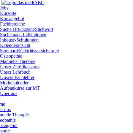
Jobs
Kursorte
Kursangebot
Fachbereiche
Suche Ort/Dozent/Stichwort
Suche nach Indikationen
Inhouse-Schulungen
Kalenderansicht
Seminar-Rücktrittsversicherung
Osteopathie
Manuelle Therapie
Unser Zertifikatskurs
Unser Lehrbuch
Unsere Fachlehrer
Modulkalender
Aufbaukurse zur MT
Über uns
me
r uns
uelle Therapie
eopathie
rsangebot
sorte