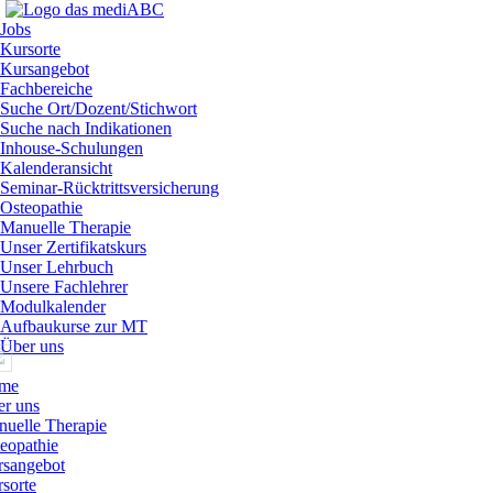
Jobs
Kursorte
Kursangebot
Fachbereiche
Suche Ort/Dozent/Stichwort
Suche nach Indikationen
Inhouse-Schulungen
Kalenderansicht
Seminar-Rücktrittsversicherung
Osteopathie
Manuelle Therapie
Unser Zertifikatskurs
Unser Lehrbuch
Unsere Fachlehrer
Modulkalender
Aufbaukurse zur MT
Über uns
me
r uns
uelle Therapie
eopathie
rsangebot
sorte