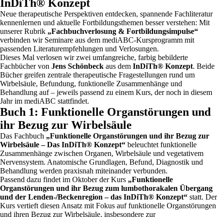
InDiTh® Konzept
Neue therapeutische Perspektiven entdecken, spannende Fachliteratur
kennenlernen und aktuelle Fortbildungsthemen besser verstehen: Mit
unserer Rubrik
„Fachbuchverlosung & Fortbildungsimpulse“
verbinden wir Seminare aus dem mediABC-Kursprogramm mit
passenden Literaturempfehlungen und Verlosungen.
Dieses Mal verlosen wir zwei umfangreiche, farbig bebilderte
Fachbücher von
Jens Schönbeck
aus dem
InDiTh® Konzept
. Beide
Bücher greifen zentrale therapeutische Fragestellungen rund um
Wirbelsäule, Befundung, funktionelle Zusammenhänge und
Behandlung auf – jeweils passend zu einem Kurs, der noch in diesem
Jahr im mediABC stattfindet.
Buch 1: Funktionelle Organstörungen und
ihr Bezug zur Wirbelsäule
Das Fachbuch
„Funktionelle Organstörungen und ihr Bezug zur
Wirbelsäule – Das InDiTh® Konzept“
beleuchtet funktionelle
Zusammenhänge zwischen Organen, Wirbelsäule und vegetativem
Nervensystem. Anatomische Grundlagen, Befund, Diagnostik und
Behandlung werden praxisnah miteinander verbunden.
Passend dazu findet im Oktober der Kurs
„Funktionelle
Organstörungen und ihr Bezug zum lumbothorakalen Übergang
und der Lenden-/Beckenregion – das InDiTh® Konzept“
statt. Der
Kurs vertieft diesen Ansatz mit Fokus auf funktionelle Organstörungen
und ihren Bezug zur Wirbelsäule, insbesondere zur