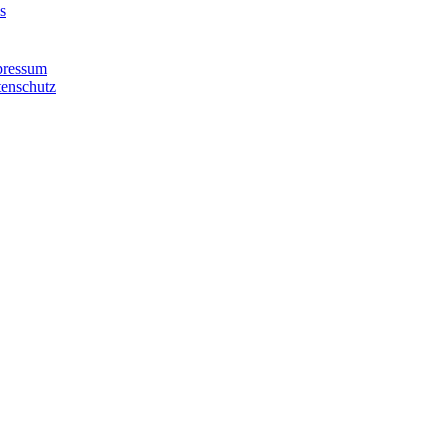
s
pressum
enschutz